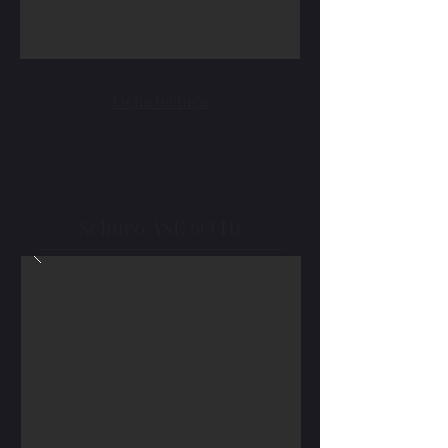
Ficha técnica
Schüco ASE 6O Hi